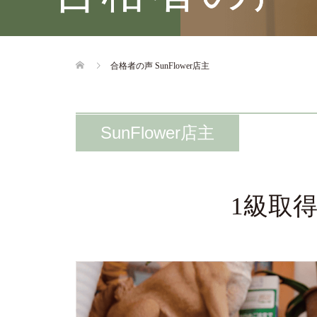
合格者の声 SunFlower店主
SunFlower店主
1級取