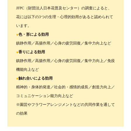
JFPC（財団法人日本花普及センター）の調査によると、
花には以下の3つの生理・心理的効用があると認められて
います。
●
色・形による効用
鎮静作用／高揚作用／心身の疲労回復／集中力向上など
●
香りによる効用
鎮静作用／高揚作用／心身の疲労回復／集中力向上／免疫
機能向上など
●
触れ合いによる効用
精神的・身体的発達／社会的・感情的成長／創造力向上／
コミュニケーション能力向上など
※園芸やフラワーアレンジメントなどの共同作業を通して
の効果