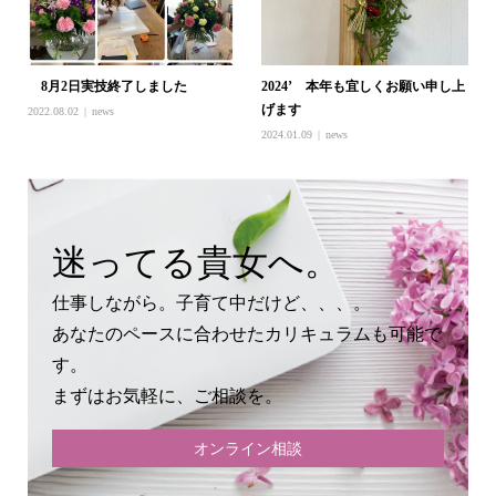
8月2日実技終了しました
2024’ 本年も宜しくお願い申し上
げます
2022.08.02
news
2024.01.09
news
迷ってる貴女へ。
仕事しながら。子育て中だけど、、、。
あなたのペースに合わせたカリキュラムも可能で
す。
まずはお気軽に、ご相談を。
オンライン相談