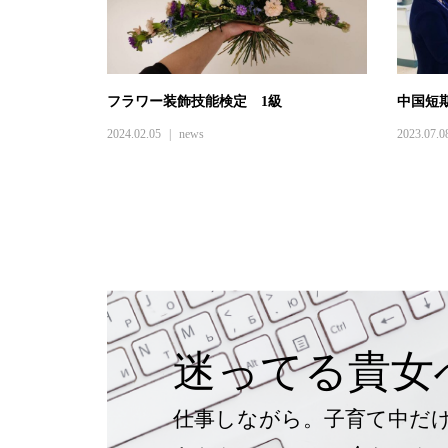
フラワー装飾技能検定 1級
中国短
2024.02.05
news
2023.07.0
迷ってる貴女
仕事しながら。子育て中だ