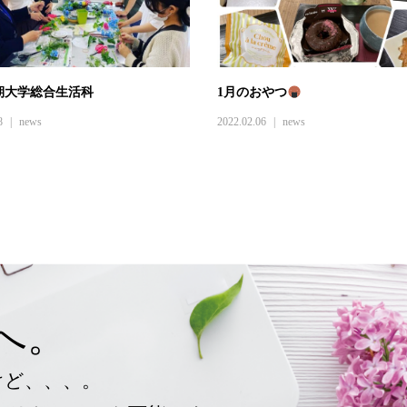
期大学総合生活科
1月のおやつ
8
news
2022.02.06
news
へ。
けど、、、。